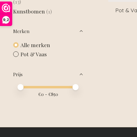
(13)
Pot & Va
Kunstbomen
(1)
9,2
Merken
Alle merken
Pot & Vaas
Prijs
Minimale prijswaarde
Price maximum value
€
0
- €
850