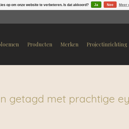
kies op om onze website te verbeteren. Is dat akkoord?
Ja
Nee
Meer 
bloemen
Producten
Merken
Projectinrichting
n getagd met prachtige e