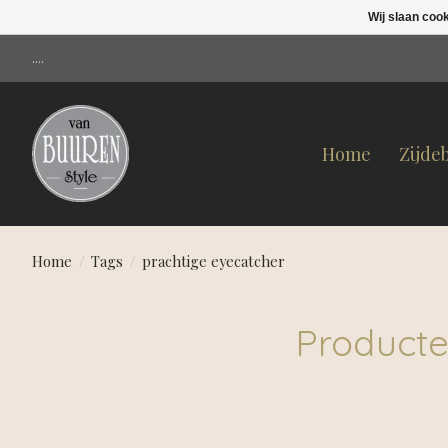
Wij slaan coo
....
Home
Zijde
Home
/
Tags
/
prachtige eyecatcher
Producte