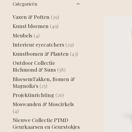
Categorieën
Vazen & Potten
(39)
Kunst bloemen
(49)
Meubels
(4)
Interieur eyecatchers
(29)
Kunstbomen & Planten
(43)
Outdoor Collectie
Richmond & Suns
(58)
BloesemTakken, Bomen &
Magnolia's
(25)
Projektinrichting
(26)
Moswanden & Moscirkels
(4)
Nieuwe Collectie PTMD
Geurkaarsen en Geurstokjes