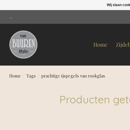
Wij slaan coo
....
Home
Zijde
Home
/
Tags
/
prachtige ijspegels van rookglas
Producten get