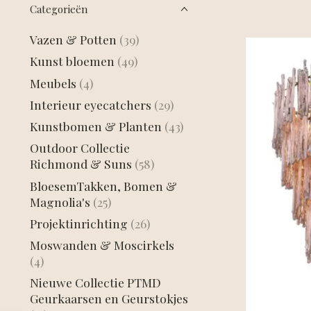
Categorieën
Vazen & Potten
(39)
Kunst bloemen
(49)
Meubels
(4)
Interieur eyecatchers
(29)
Kunstbomen & Planten
(43)
Outdoor Collectie
Richmond & Suns
(58)
BloesemTakken, Bomen &
Magnolia's
(25)
Projektinrichting
(26)
Moswanden & Moscirkels
(4)
Nieuwe Collectie PTMD
Geurkaarsen en Geurstokjes