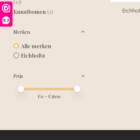
(13)
Eichhol
Kunstbomen
(1)
9,2
Merken
Alle merken
Eichholtz
Prijs
Minimale prijswaarde
Price maximum value
€
0
- €
2500