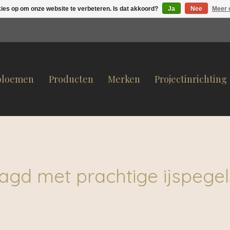
kies op om onze website te verbeteren. Is dat akkoord?
Ja
Nee
Meer 
bloemen
Producten
Merken
Projectinrichting
agd met prachtige ijspegel