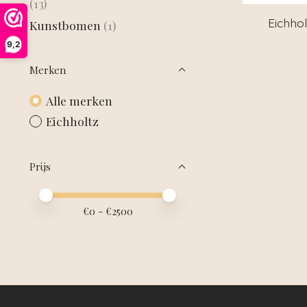
(13)
Eichhol
Kunstbomen
(1)
9,2
Merken
Alle merken
Eichholtz
Prijs
Minimale prijswaarde
Price maximum value
€
0
- €
2500