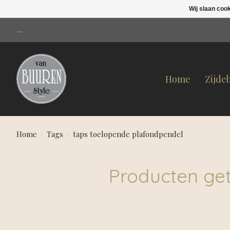
Wij slaan coo
....
Home
Zijde
Home
/
Tags
/
taps toelopende plafondpendel
Producten ge