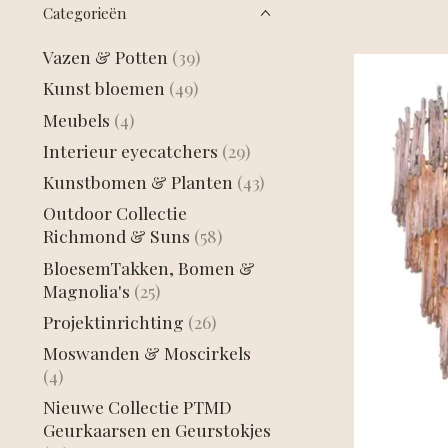
Categorieën
Vazen & Potten
(39)
Kunst bloemen
(49)
Meubels
(4)
Interieur eyecatchers
(29)
Kunstbomen & Planten
(43)
Outdoor Collectie
Richmond & Suns
(58)
BloesemTakken, Bomen &
Magnolia's
(25)
Projektinrichting
(26)
Moswanden & Moscirkels
(4)
Nieuwe Collectie PTMD
Geurkaarsen en Geurstokjes