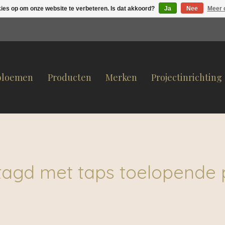
kies op om onze website te verbeteren. Is dat akkoord?
Ja
Nee
Meer 
bloemen
Producten
Merken
Projectinrichting
tagd met taps toelopende 