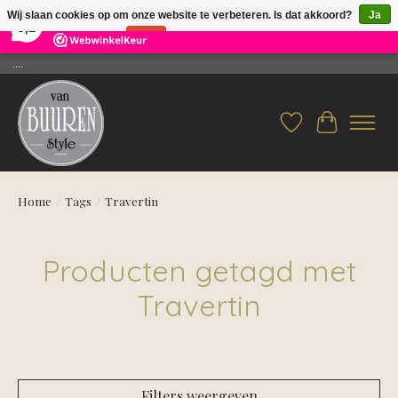
×
26
Reviews
Wij slaan cookies op om onze website te verbeteren. Is dat akkoord?
Ja
9,2
Nee
Meer over cookies »
....
Verlanglijst
Winkelwag
Home
/
Tags
/
Travertin
Producten getagd met
Travertin
Filters weergeven