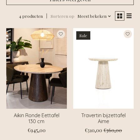
4 producten
Sorteren op
Meest bekeken
Sale
Aikin Ronde Eettafel
Travertin bijzettafel
130 cm
Aime
€945,00
€310,00
€360,00