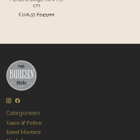
cm
€206,55
€243,00
Categorieën
Vazen & Potten
Kunst bloemen