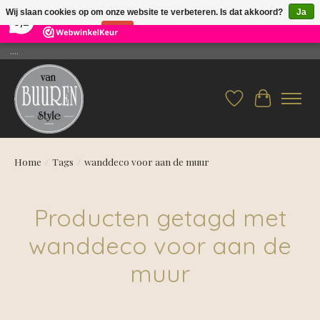
×
26
Reviews
Wij slaan cookies op om onze website te verbeteren. Is dat akkoord?
Ja
9,2
Nee
Meer over cookies »
....
Verlanglijst
Winkelwag
Home
/
Tags
/
wanddeco voor aan de muur
Producten getagd met
wanddeco voor aan de
muur