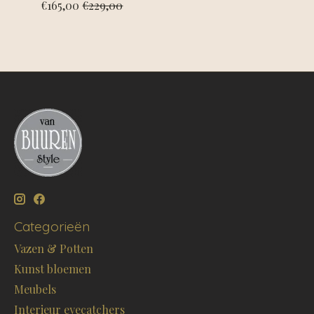
€165,00
€229,00
Categorieën
Vazen & Potten
Kunst bloemen
Meubels
Interieur eyecatchers