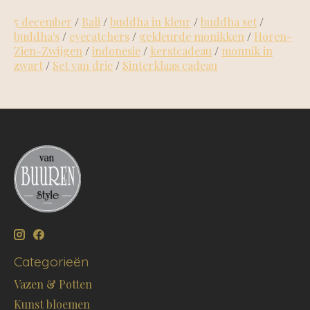
5 december
/
Bali
/
buddha in kleur
/
buddha set
/
buddha's
/
eyecatchers
/
gekleurde monikken
/
Horen-
Zien-Zwijgen
/
indonesie
/
kerstcadeau
/
monnik in
zwart
/
Set van drie
/
Sinterklaas cadeau
Categorieën
Vazen & Potten
Kunst bloemen