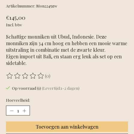
Artikelnummer: Mon2245zw
€145,00
Incl. btw
Schattige monniken uit Ubud, Indonesie. Deze
monniken zijn 34 cm hoog en hebben een mooie warme
uitstraling in combinatie met de zwarte kleur.
Eigen import uit Bali, en staan erg leuk als set op een
sidetable.
(0)
De beoordeling van dit product is
0
van de 5
Op voorraad (1)
(Levertijd:1-2 dagen)
Hoeveelheid:
Toevoegen aan winkelwagen