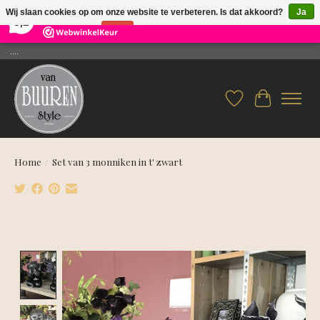
×
26
Reviews
Wij slaan cookies op om onze website te verbeteren. Is dat akkoord?
Ja
9,2
Nee
Meer over cookies »
....
Verlanglijst
Winkelwag
Home
/
Set van 3 monniken in t' zwart
Product image slideshow Items