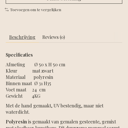
Toevoegen om te vergelijken
Beschrijving
Reviews (0)
Specificaties
Afmeting Ø 50 x H 50 cm
Kleur mat zwart
Materiaal polyresin
Binnen maat Ø 31 H35
Voet maat 24 cm
Gewicht 4KG
Met de hand gemaakt, UV bestendig, maar niet
waterdicht.
Polyresin
is gemaakt van gemalen gesteente, gemixt
met vloeibaar kunsthars. Dit duurzame mengsel vormt