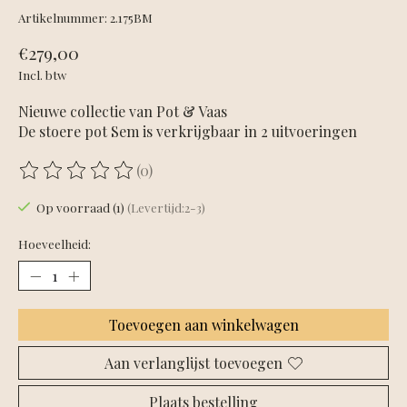
Artikelnummer: 2.175BM
€279,00
Incl. btw
Nieuwe collectie van Pot & Vaas
De stoere pot Sem is verkrijgbaar in 2 uitvoeringen
(0)
De beoordeling van dit product is
0
van de 5
Op voorraad (1)
(Levertijd:2-3)
Hoeveelheid:
Toevoegen aan winkelwagen
Aan verlanglijst toevoegen
Plaats bestelling