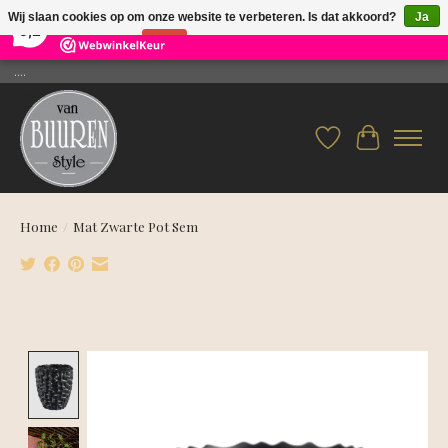
×
26
Reviews
Wij slaan cookies op om onze website te verbeteren. Is dat akkoord?
Ja
9,2
Nee
Meer over cookies »
....
Verlanglijst
Winkelwag
Home
/
Mat Zwarte Pot Sem
Product image slideshow Items