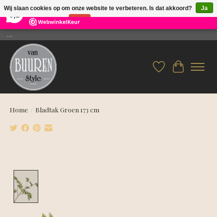
×
26
Reviews
Wij slaan cookies op om onze website te verbeteren. Is dat akkoord?
Ja
9,2
Nee
Meer over cookies »
....
Verlanglijst
Winkelwag
Home
/
Bladtak Groen 173 cm
Product image slideshow Items