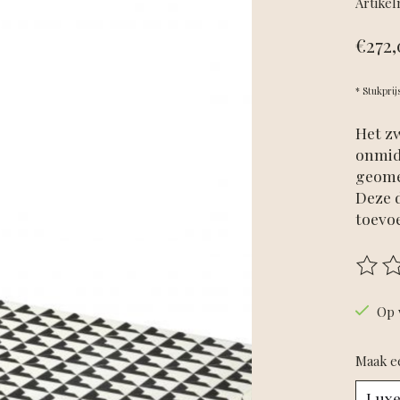
Artike
€272,
* Stukprij
Het z
onmid
geomet
Deze d
toevo
De beo
Op 
Maak e