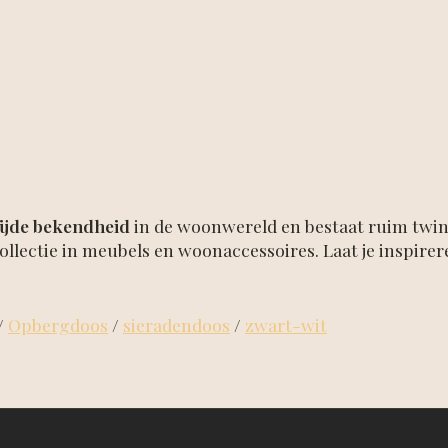
ijde bekendheid
in de woonwereld en bestaat ruim twint
llectie in meubels en woonaccessoires. Laat je inspire
/
Opbergdoos
/
sieradendoos
/
zwart-wit