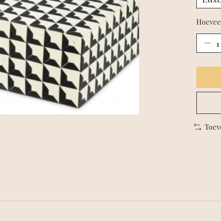
Hoevee
Toev