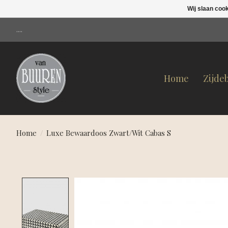
Wij slaan coo
....
Home
Zijde
Home
/
Luxe Bewaardoos Zwart/Wit Cabas S
Product image slideshow Items