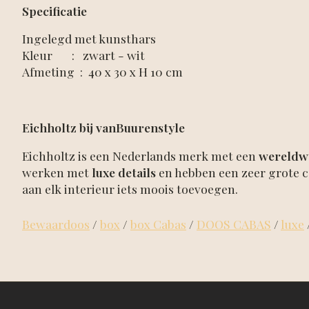
Specificatie
Ingelegd met kunsthars
Kleur : zwart - wit
Afmeting : 40 x 30 x H 10 cm
Eichholtz bij vanBuurenstyle
Eichholtz is een Nederlands merk met een
wereldw
werken met
luxe details
en hebben een zeer grote co
aan elk interieur iets moois toevoegen.
Bewaardoos
/
box
/
box Cabas
/
DOOS CABAS
/
luxe