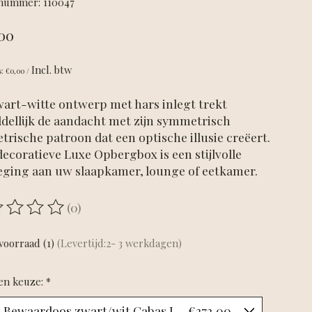
lnummer: 110047
00
Incl. btw
s: €0,00 /
wart-witte ontwerp met hars inlegt trekt
dellijk de aandacht met zijn symmetrisch
rische patroon dat een optische illusie creëert.
ecoratieve Luxe Opbergbox is een stijlvolle
eging aan uw slaapkamer, lounge of eetkamer.
(0)
ordeling van dit product is
0
van de 5
voorraad (1)
(Levertijd:2- 3 werkdagen)
en keuze:
*