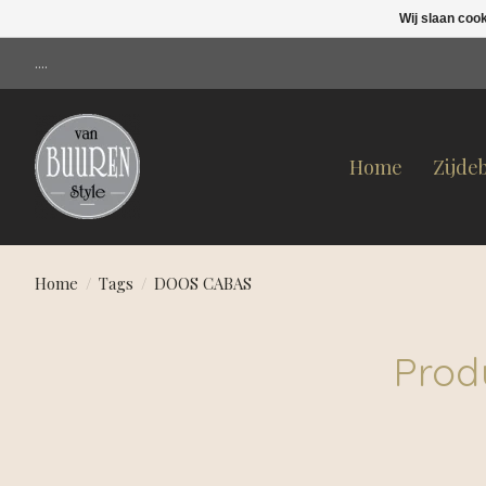
Wij slaan coo
....
Home
Zijde
Home
/
Tags
/
DOOS CABAS
Prod