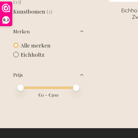
(13)
Eichho
Kunstbomen
(1)
Zw
9,2
Merken
Alle merken
Eichholtz
Prijs
Minimale prijswaarde
Price maximum value
€
0
- €
300