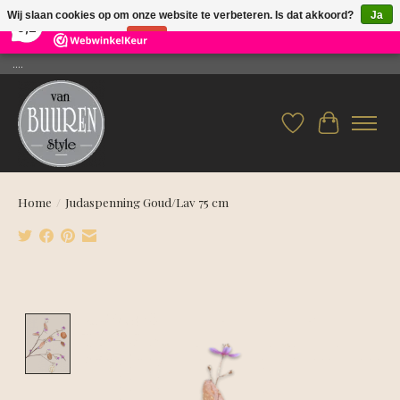
×
26
Reviews
Wij slaan cookies op om onze website te verbeteren. Is dat akkoord?
Ja
9,2
Nee
Meer over cookies »
....
Verlanglijst
Winkelwag
Home
/
Judaspenning Goud/Lav 75 cm
Product image slideshow Items