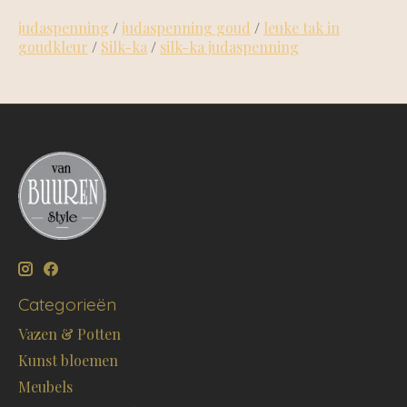
judaspenning
/
judaspenning goud
/
leuke tak in
goudkleur
/
Silk-ka
/
silk-ka judaspenning
Categorieën
Vazen & Potten
Kunst bloemen
Meubels