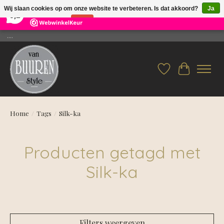
×
26
Reviews
Wij slaan cookies op om onze website te verbeteren. Is dat akkoord?
Ja
9,2
Nee
Meer over cookies »
....
Verlanglijst
Winkelwag
Home
/
Tags
/
Silk-ka
Producten getagd met
Silk-ka
Filters weergeven